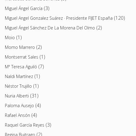
(3)
Miguel Ángel García
(120)
Miguel Angel Gonzalez Suárez · Presidente FIJET España
(2)
Miguel Ángel Sánchez De La Morena Del Olmo
(1)
Moio
(2)
Momo Marrero
(1)
Montserrat Sales
(7)
Mª Teresa Aguiló
(1)
Naldi Martínez
(1)
Néstor Trujillo
(31)
Nuria Alberti
(4)
Paloma Ausejo
(4)
Rafael Ansón
(3)
Raquel García Reyes
(2)
Regina Buitrago