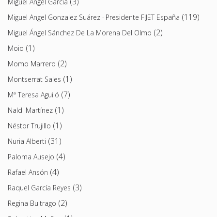
(3)
Miguel Ángel García
(119)
Miguel Angel Gonzalez Suárez · Presidente FIJET España
(2)
Miguel Ángel Sánchez De La Morena Del Olmo
(1)
Moio
(2)
Momo Marrero
(1)
Montserrat Sales
(7)
Mª Teresa Aguiló
(1)
Naldi Martínez
(1)
Néstor Trujillo
(31)
Nuria Alberti
(4)
Paloma Ausejo
(4)
Rafael Ansón
(3)
Raquel García Reyes
(2)
Regina Buitrago