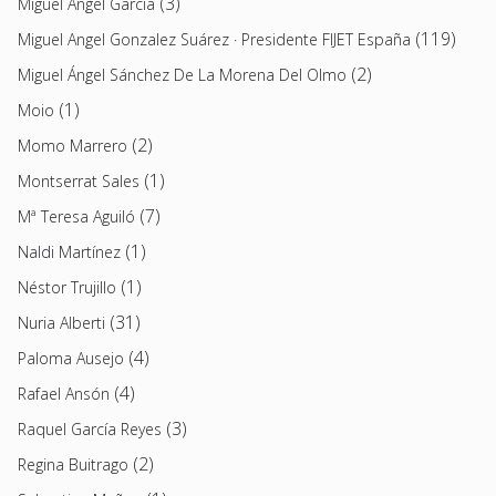
(3)
Miguel Ángel García
(119)
Miguel Angel Gonzalez Suárez · Presidente FIJET España
(2)
Miguel Ángel Sánchez De La Morena Del Olmo
(1)
Moio
(2)
Momo Marrero
(1)
Montserrat Sales
(7)
Mª Teresa Aguiló
(1)
Naldi Martínez
(1)
Néstor Trujillo
(31)
Nuria Alberti
(4)
Paloma Ausejo
(4)
Rafael Ansón
(3)
Raquel García Reyes
(2)
Regina Buitrago