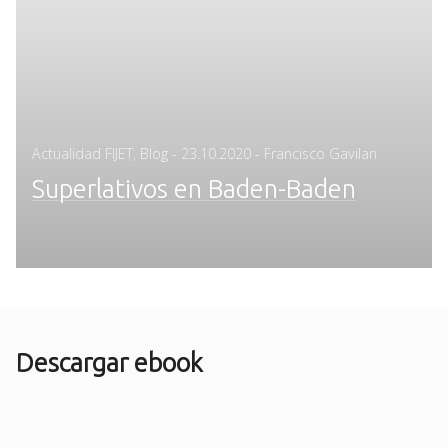
Posted
Actualidad FIJET
,
Blog
-
23.10.2020
- Francisco Gavilan
on
Superlativos en Baden-Baden
Descargar ebook