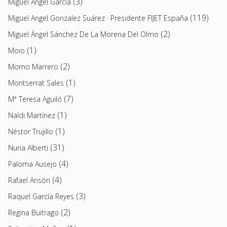
(3)
Miguel Ángel García
(119)
Miguel Angel Gonzalez Suárez · Presidente FIJET España
(2)
Miguel Ángel Sánchez De La Morena Del Olmo
(1)
Moio
(2)
Momo Marrero
(1)
Montserrat Sales
(7)
Mª Teresa Aguiló
(1)
Naldi Martínez
(1)
Néstor Trujillo
(31)
Nuria Alberti
(4)
Paloma Ausejo
(4)
Rafael Ansón
(3)
Raquel García Reyes
(2)
Regina Buitrago