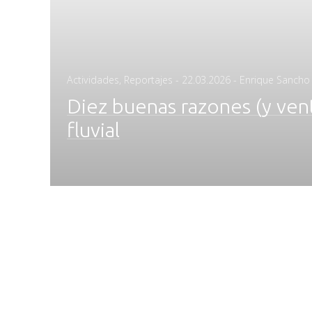
Posted
Actividades
,
Reportajes
-
22.03.2026
- Enrique Sancho
on
Diez buenas razones (y vent
fluvial