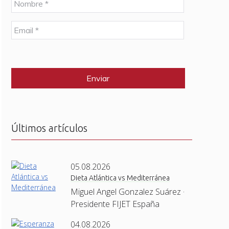
o
m
E
b
m
r
a
e
C
i
*
A
l
P
*
T
C
H
A
Últimos artículos
05.08.2026
Dieta Atlántica vs Mediterránea
Miguel Angel Gonzalez Suárez ·
Presidente FIJET España
04.08.2026