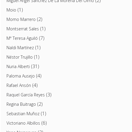
(2)
Miguel Ángel Sánchez De La Morena Del Olmo
(1)
Moio
(2)
Momo Marrero
(1)
Montserrat Sales
(7)
Mª Teresa Aguiló
(1)
Naldi Martínez
(1)
Néstor Trujillo
(31)
Nuria Alberti
(4)
Paloma Ausejo
(4)
Rafael Ansón
(3)
Raquel García Reyes
(2)
Regina Buitrago
(1)
Sebastian Muñoz
(6)
Victoriano Albillos