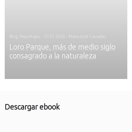
Posted
Blog
,
Reportajes
-
27.01.2026
- Maria José Cavadas
on
Loro Parque, más de medio siglo
consagrado a la naturaleza
Descargar ebook