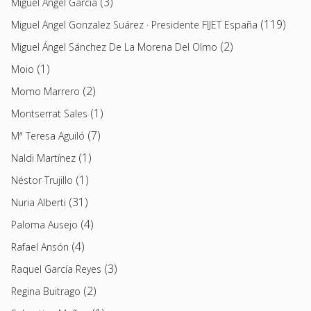
(3)
Miguel Ángel García
(119)
Miguel Angel Gonzalez Suárez · Presidente FIJET España
(2)
Miguel Ángel Sánchez De La Morena Del Olmo
(1)
Moio
(2)
Momo Marrero
(1)
Montserrat Sales
(7)
Mª Teresa Aguiló
(1)
Naldi Martínez
(1)
Néstor Trujillo
(31)
Nuria Alberti
(4)
Paloma Ausejo
(4)
Rafael Ansón
(3)
Raquel García Reyes
(2)
Regina Buitrago