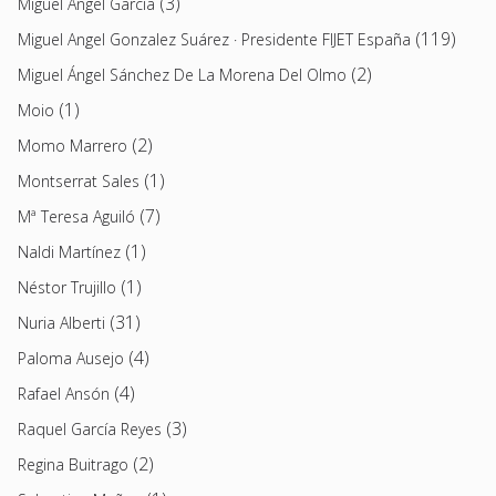
(3)
Miguel Ángel García
(119)
Miguel Angel Gonzalez Suárez · Presidente FIJET España
(2)
Miguel Ángel Sánchez De La Morena Del Olmo
(1)
Moio
(2)
Momo Marrero
(1)
Montserrat Sales
(7)
Mª Teresa Aguiló
(1)
Naldi Martínez
(1)
Néstor Trujillo
(31)
Nuria Alberti
(4)
Paloma Ausejo
(4)
Rafael Ansón
(3)
Raquel García Reyes
(2)
Regina Buitrago