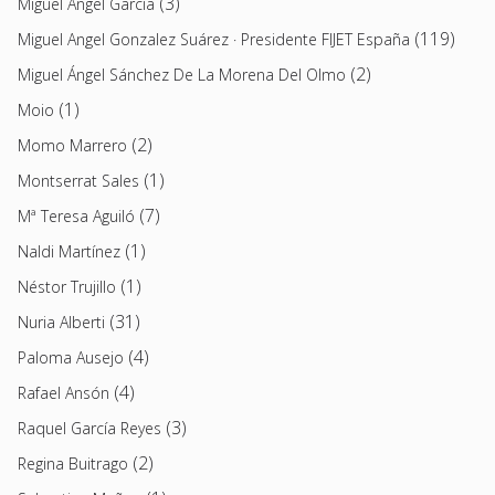
(3)
Miguel Ángel García
(119)
Miguel Angel Gonzalez Suárez · Presidente FIJET España
(2)
Miguel Ángel Sánchez De La Morena Del Olmo
(1)
Moio
(2)
Momo Marrero
(1)
Montserrat Sales
(7)
Mª Teresa Aguiló
(1)
Naldi Martínez
(1)
Néstor Trujillo
(31)
Nuria Alberti
(4)
Paloma Ausejo
(4)
Rafael Ansón
(3)
Raquel García Reyes
(2)
Regina Buitrago