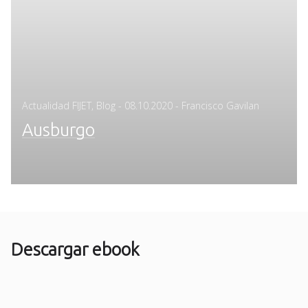
Posted
Actualidad FIJET
,
Blog
-
08.10.2020
- Francisco Gavilan
on
Ausburgo
Descargar ebook