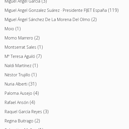
(3)
Miguel Ángel García
(119)
Miguel Angel Gonzalez Suárez · Presidente FIJET España
(2)
Miguel Ángel Sánchez De La Morena Del Olmo
(1)
Moio
(2)
Momo Marrero
(1)
Montserrat Sales
(7)
Mª Teresa Aguiló
(1)
Naldi Martínez
(1)
Néstor Trujillo
(31)
Nuria Alberti
(4)
Paloma Ausejo
(4)
Rafael Ansón
(3)
Raquel García Reyes
(2)
Regina Buitrago