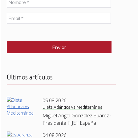
o
m
E
b
m
r
a
e
C
i
*
A
l
P
*
T
C
H
A
Últimos artículos
05.08.2026
Dieta Atlántica vs Mediterránea
Miguel Angel Gonzalez Suárez ·
Presidente FIJET España
04.08.2026