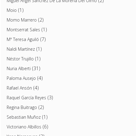
(2)
Miguel Ángel Sánchez De La Morena Del Olmo
(1)
Moio
(2)
Momo Marrero
(1)
Montserrat Sales
(7)
Mª Teresa Aguiló
(1)
Naldi Martínez
(1)
Néstor Trujillo
(31)
Nuria Alberti
(4)
Paloma Ausejo
(4)
Rafael Ansón
(3)
Raquel García Reyes
(2)
Regina Buitrago
(1)
Sebastian Muñoz
(6)
Victoriano Albillos