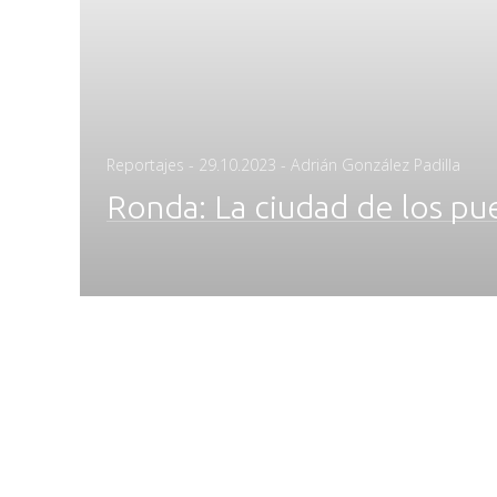
Posted
Reportajes
-
29.10.2023
- Adrián González Padilla
on
Ronda: La ciudad de los pue