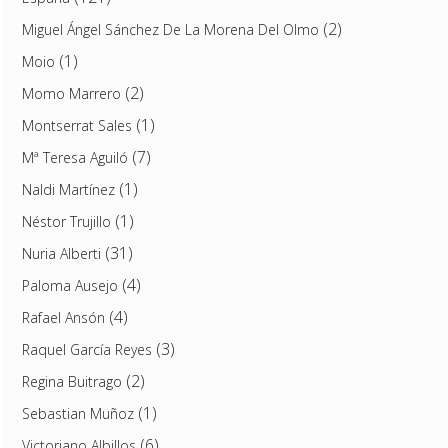
(2)
Miguel Ángel Sánchez De La Morena Del Olmo
(1)
Moio
(2)
Momo Marrero
(1)
Montserrat Sales
(7)
Mª Teresa Aguiló
(1)
Naldi Martínez
(1)
Néstor Trujillo
(31)
Nuria Alberti
(4)
Paloma Ausejo
(4)
Rafael Ansón
(3)
Raquel García Reyes
(2)
Regina Buitrago
(1)
Sebastian Muñoz
(6)
Victoriano Albillos