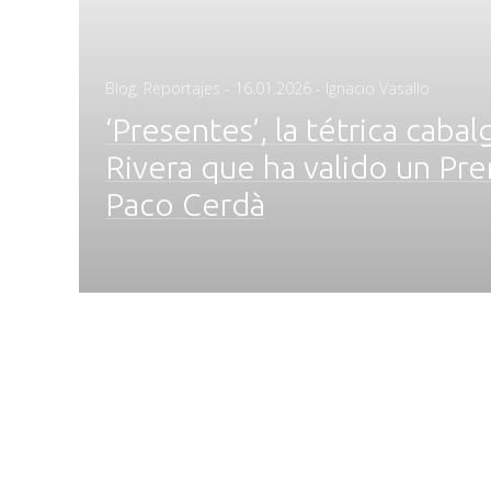
Posted
Blog
,
Reportajes
-
16.01.2026
- Ignacio Vasallo
on
‘Presentes’, la tétrica caba
Rivera que ha valido un Pre
Paco Cerdà