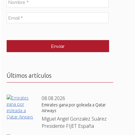
o
m
E
b
m
r
a
e
C
i
*
A
l
P
*
T
C
H
A
Últimos artículos
08.08.2026
Emirates gana por goleada a Qatar
Airways
Miguel Angel Gonzalez Suárez ·
Presidente FIJET España