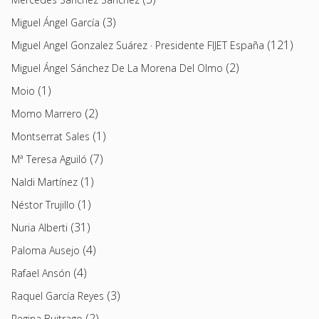
(3)
Miguel Ángel García
(121)
Miguel Angel Gonzalez Suárez · Presidente FIJET España
(2)
Miguel Ángel Sánchez De La Morena Del Olmo
(1)
Moio
(2)
Momo Marrero
(1)
Montserrat Sales
(7)
Mª Teresa Aguiló
(1)
Naldi Martínez
(1)
Néstor Trujillo
(31)
Nuria Alberti
(4)
Paloma Ausejo
(4)
Rafael Ansón
(3)
Raquel García Reyes
(2)
Regina Buitrago