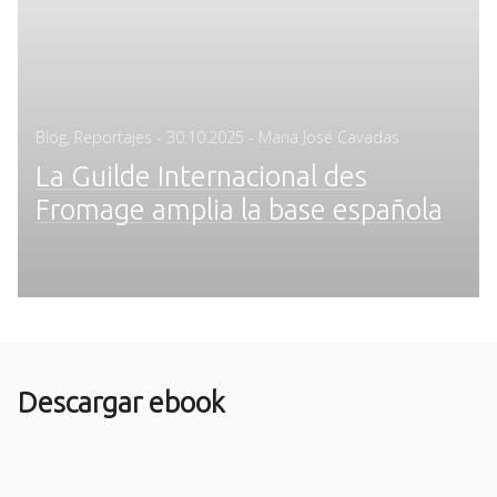
Posted
Blog
,
Reportajes
-
30.10.2025
- Maria José Cavadas
on
La Guilde Internacional des
Fromage amplia la base española
Descargar ebook