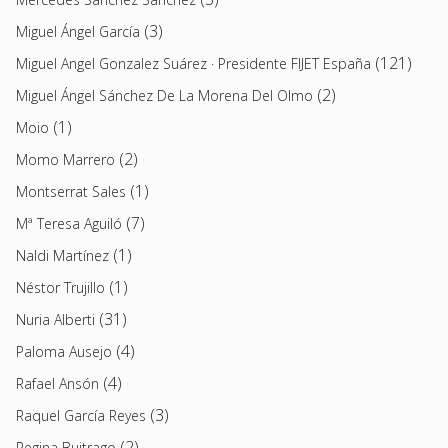
(3)
Miguel Ángel García
(121)
Miguel Angel Gonzalez Suárez · Presidente FIJET España
(2)
Miguel Ángel Sánchez De La Morena Del Olmo
(1)
Moio
(2)
Momo Marrero
(1)
Montserrat Sales
(7)
Mª Teresa Aguiló
(1)
Naldi Martínez
(1)
Néstor Trujillo
(31)
Nuria Alberti
(4)
Paloma Ausejo
(4)
Rafael Ansón
(3)
Raquel García Reyes
(2)
Regina Buitrago