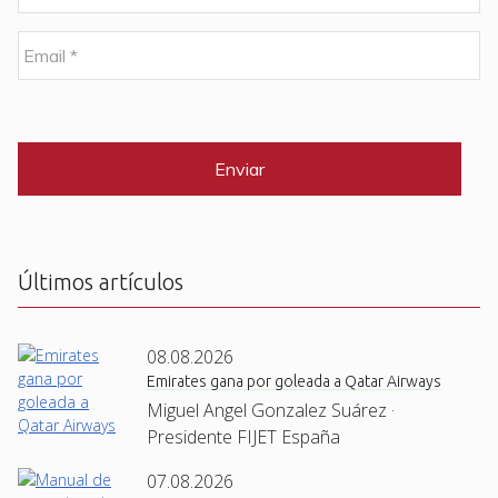
m
b
E
r
m
e
a
i
C
*
l
A
P
*
T
C
H
A
Últimos artículos
08.08.2026
Emirates gana por goleada a Qatar Airways
Miguel Angel Gonzalez Suárez ·
Presidente FIJET España
07.08.2026