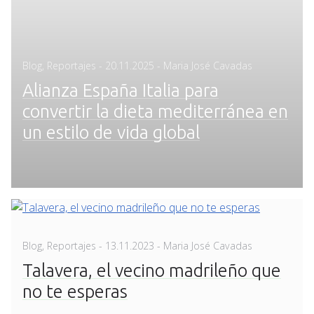
Posted
Blog
,
Reportajes
-
20.11.2025
- Maria José Cavadas
on
Alianza España Italia para
convertir la dieta mediterránea en
un estilo de vida global
Posted
Blog
,
Reportajes
-
13.11.2023
- Maria José Cavadas
on
Talavera, el vecino madrileño que
no te esperas