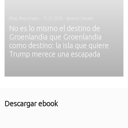
Posted
Blog
,
Reportajes
-
15.01.2026
- Ignacio Vasallo
on
No es lo mismo el destino de
Groenlandia que Groenlandia
como destino: la isla que quiere
Trump merece una escapada
Descargar ebook