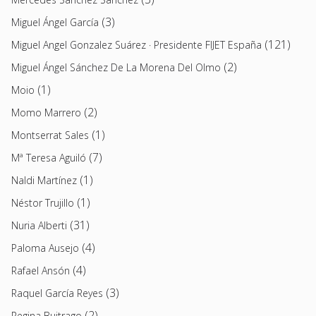
(3)
Miguel Ángel García
(121)
Miguel Angel Gonzalez Suárez · Presidente FIJET España
(2)
Miguel Ángel Sánchez De La Morena Del Olmo
(1)
Moio
(2)
Momo Marrero
(1)
Montserrat Sales
(7)
Mª Teresa Aguiló
(1)
Naldi Martínez
(1)
Néstor Trujillo
(31)
Nuria Alberti
(4)
Paloma Ausejo
(4)
Rafael Ansón
(3)
Raquel García Reyes
(2)
Regina Buitrago