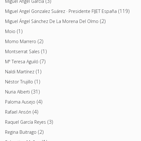
(3)
Miguel Ángel García
(119)
Miguel Angel Gonzalez Suárez · Presidente FIJET España
(2)
Miguel Ángel Sánchez De La Morena Del Olmo
(1)
Moio
(2)
Momo Marrero
(1)
Montserrat Sales
(7)
Mª Teresa Aguiló
(1)
Naldi Martínez
(1)
Néstor Trujillo
(31)
Nuria Alberti
(4)
Paloma Ausejo
(4)
Rafael Ansón
(3)
Raquel García Reyes
(2)
Regina Buitrago