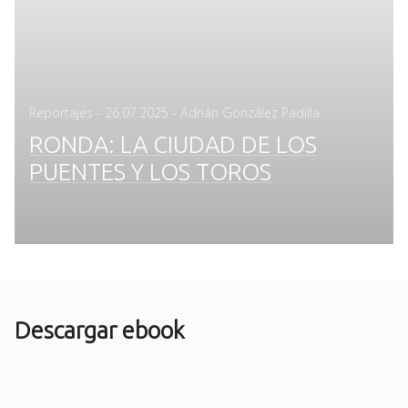
Posted
Reportajes
-
26.07.2025
- Adrián González Padilla
on
RONDA: LA CIUDAD DE LOS
PUENTES Y LOS TOROS
Descargar ebook