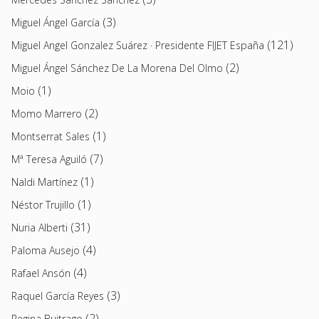
(3)
Miguel Ángel García
(121)
Miguel Angel Gonzalez Suárez · Presidente FIJET España
(2)
Miguel Ángel Sánchez De La Morena Del Olmo
(1)
Moio
(2)
Momo Marrero
(1)
Montserrat Sales
(7)
Mª Teresa Aguiló
(1)
Naldi Martínez
(1)
Néstor Trujillo
(31)
Nuria Alberti
(4)
Paloma Ausejo
(4)
Rafael Ansón
(3)
Raquel García Reyes
(2)
Regina Buitrago