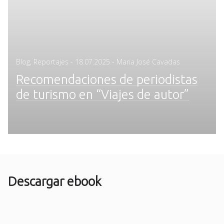
Posted
Blog
,
Reportajes
-
18.07.2025
- Maria José Cavadas
on
Recomendaciones de periodistas
de turismo en “Viajes de autor”
Descargar ebook