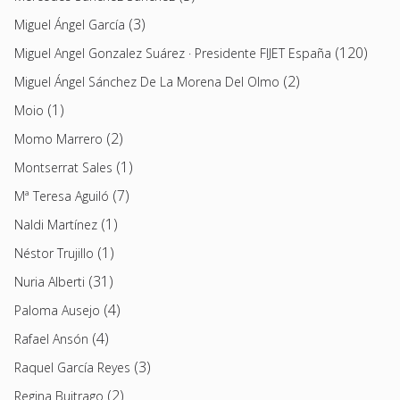
(3)
Miguel Ángel García
(120)
Miguel Angel Gonzalez Suárez · Presidente FIJET España
(2)
Miguel Ángel Sánchez De La Morena Del Olmo
(1)
Moio
(2)
Momo Marrero
(1)
Montserrat Sales
(7)
Mª Teresa Aguiló
(1)
Naldi Martínez
(1)
Néstor Trujillo
(31)
Nuria Alberti
(4)
Paloma Ausejo
(4)
Rafael Ansón
(3)
Raquel García Reyes
(2)
Regina Buitrago