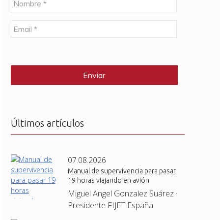
o
m
E
b
m
r
a
e
C
i
*
A
l
P
*
T
C
H
A
Últimos artículos
07.08.2026
Manual de supervivencia para pasar
19 horas viajando en avión
Miguel Angel Gonzalez Suárez ·
Presidente FIJET España