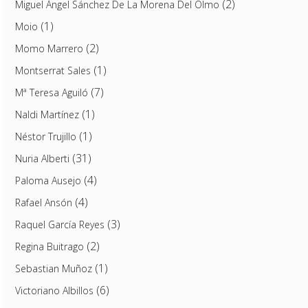
(2)
Miguel Ángel Sánchez De La Morena Del Olmo
(1)
Moio
(2)
Momo Marrero
(1)
Montserrat Sales
(7)
Mª Teresa Aguiló
(1)
Naldi Martínez
(1)
Néstor Trujillo
(31)
Nuria Alberti
(4)
Paloma Ausejo
(4)
Rafael Ansón
(3)
Raquel García Reyes
(2)
Regina Buitrago
(1)
Sebastian Muñoz
(6)
Victoriano Albillos