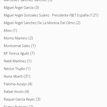
(3)
Miguel Ángel García
(121)
Miguel Angel Gonzalez Suárez · Presidente FIJET España
(2)
Miguel Ángel Sánchez De La Morena Del Olmo
(1)
Moio
(2)
Momo Marrero
(1)
Montserrat Sales
(7)
Mª Teresa Aguiló
(1)
Naldi Martínez
(1)
Néstor Trujillo
(31)
Nuria Alberti
(4)
Paloma Ausejo
(4)
Rafael Ansón
(3)
Raquel García Reyes
(2)
Regina Buitrago