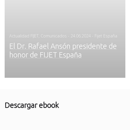
Posted
Actualidad FIJET
,
Comunicados
-
24.06.2024
- Fijet España
on
El Dr. Rafael Ansón presidente de
honor de FIJET España
Descargar ebook