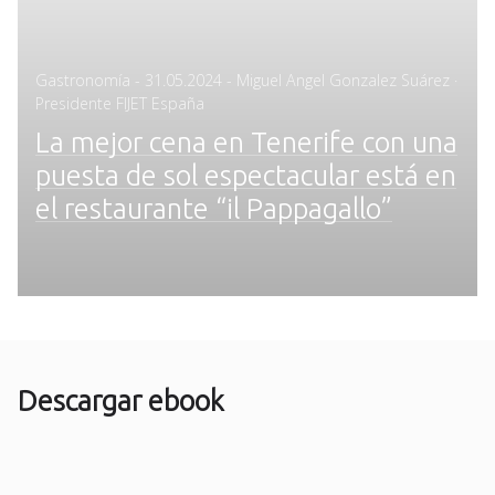
Posted
Gastronomía
-
31.05.2024
- Miguel Angel Gonzalez Suárez ·
on
Presidente FIJET España
La mejor cena en Tenerife con una
puesta de sol espectacular está en
el restaurante “il Pappagallo”
Descargar ebook