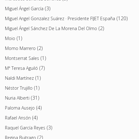
(3)
Miguel Ángel García
(120)
Miguel Angel Gonzalez Suárez · Presidente FIJET España
(2)
Miguel Ángel Sánchez De La Morena Del Olmo
(1)
Moio
(2)
Momo Marrero
(1)
Montserrat Sales
(7)
Mª Teresa Aguiló
(1)
Naldi Martínez
(1)
Néstor Trujillo
(31)
Nuria Alberti
(4)
Paloma Ausejo
(4)
Rafael Ansón
(3)
Raquel García Reyes
(2)
Regina Buitrago