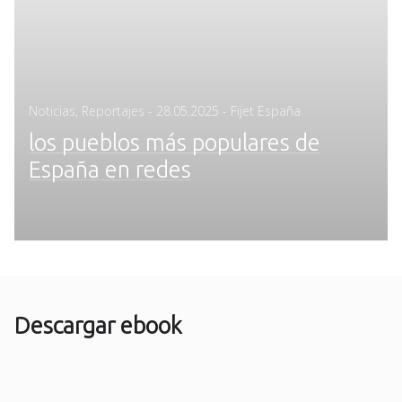
Posted
Noticias
,
Reportajes
-
28.05.2025
- Fijet España
on
los pueblos más populares de
España en redes
Descargar ebook