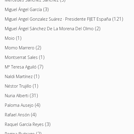
(3)
Miguel Ángel García
(121)
Miguel Angel Gonzalez Suárez · Presidente FIJET España
(2)
Miguel Ángel Sánchez De La Morena Del Olmo
(1)
Moio
(2)
Momo Marrero
(1)
Montserrat Sales
(7)
Mª Teresa Aguiló
(1)
Naldi Martínez
(1)
Néstor Trujillo
(31)
Nuria Alberti
(4)
Paloma Ausejo
(4)
Rafael Ansón
(3)
Raquel García Reyes
(2)
Regina Buitrago