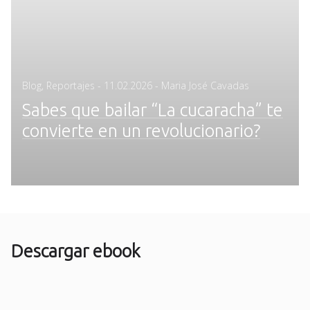
Posted
Blog
,
Reportajes
-
11.02.2026
- Maria José Cavadas
on
Sabes que bailar “La cucaracha” te
convierte en un revolucionario?
Descargar ebook