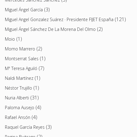
(3)
Miguel Ángel García
(121)
Miguel Angel Gonzalez Suárez · Presidente FIJET España
(2)
Miguel Ángel Sánchez De La Morena Del Olmo
(1)
Moio
(2)
Momo Marrero
(1)
Montserrat Sales
(7)
Mª Teresa Aguiló
(1)
Naldi Martínez
(1)
Néstor Trujillo
(31)
Nuria Alberti
(4)
Paloma Ausejo
(4)
Rafael Ansón
(3)
Raquel García Reyes
(2)
Regina Buitrago