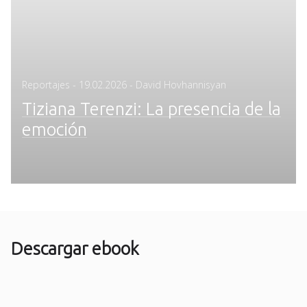
Posted
Reportajes
-
19.02.2026
- David Hovhannisyan
on
Tiziana Terenzi: La presencia de la
emoción
Descargar ebook