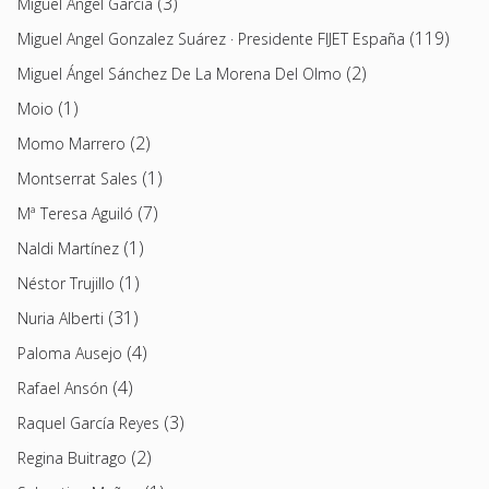
(3)
Miguel Ángel García
(119)
Miguel Angel Gonzalez Suárez · Presidente FIJET España
(2)
Miguel Ángel Sánchez De La Morena Del Olmo
(1)
Moio
(2)
Momo Marrero
(1)
Montserrat Sales
(7)
Mª Teresa Aguiló
(1)
Naldi Martínez
(1)
Néstor Trujillo
(31)
Nuria Alberti
(4)
Paloma Ausejo
(4)
Rafael Ansón
(3)
Raquel García Reyes
(2)
Regina Buitrago