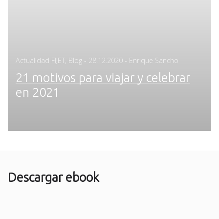
Posted
Actualidad FIJET
,
Blog
-
28.12.2020
- Enrique Sancho
on
21 motivos para viajar y celebrar
en 2021
Descargar ebook