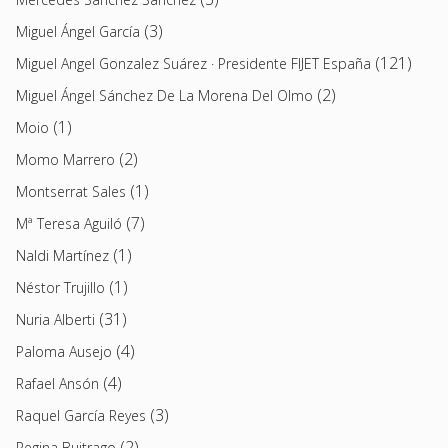
(3)
Miguel Ángel García
(121)
Miguel Angel Gonzalez Suárez · Presidente FIJET España
(2)
Miguel Ángel Sánchez De La Morena Del Olmo
(1)
Moio
(2)
Momo Marrero
(1)
Montserrat Sales
(7)
Mª Teresa Aguiló
(1)
Naldi Martínez
(1)
Néstor Trujillo
(31)
Nuria Alberti
(4)
Paloma Ausejo
(4)
Rafael Ansón
(3)
Raquel García Reyes
(2)
Regina Buitrago