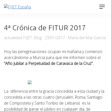
Skip
Men
to
content
4ª Crónica de FITUR 2017
Categories
Posted
actualidad FIJET
,
Blog
23/01/2017
María del Mar García
on
Hoy las peregrinaciones ocupan mi mañana y comienzo
acercándome a Murcia para que me informen sobre el
“Año Jubilar a Perpetuidad de Caravaca de la Cruz”.
La diferencia entre la gracia concedida a esta ciudad y la
concedida a las otras cuatro (Jerusalén, Roma, Santiago
de Compostela y Santo Toribio de Liébana) es la
posibilidad de ganar el jubileo en cualquier día, de