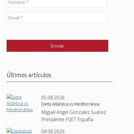
o
m
E
b
m
r
a
e
C
i
*
A
l
P
*
T
C
H
A
Últimos artículos
05.08.2026
Dieta Atlántica vs Mediterránea
Miguel Angel Gonzalez Suárez ·
Presidente FIJET España
04.08.2026