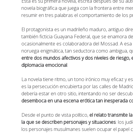
Esta es su primera novela, escrita después de su aut
novela biográfica que juega con la frontera entre memo
resumir en tres palabras el comportamiento de los pr
El protagonista es un madrileño maduro, antiguo directo
también ficticia Guayana Federal, que se enamora d
ocasionalmente es colaboradora del Mossad. A esa re
noruega enigmática, tan seductora como ambigua, qu
entre dos mundos afectivos y dos niveles de riesgo
diplomacia emocional
.
La novela tiene ritmo, un tono irónico muy eficaz y
es la persecución encubierta por las calles de Madrid
debería estar en otro sitio, intentando no ser descu
desemboca en una escena erótica tan inesperada co
Desde el punto de vista político,
el relato transmite l
la que se describen personajes y situaciones
: los ju
los personajes musulmanes suelen ocupar el papel con