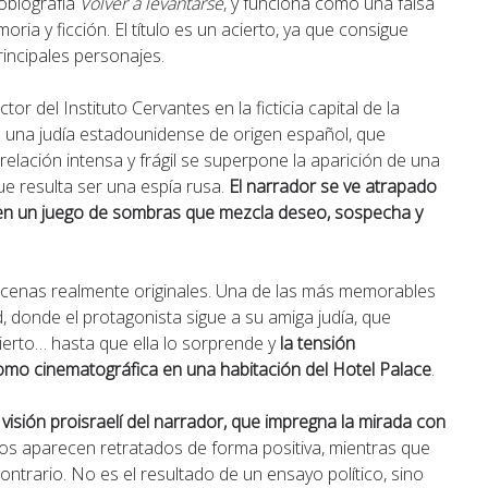
obiografía
Volver a levantarse
, y funciona como una falsa
ria y ficción. El título es un acierto, ya que consigue
incipales personajes.
r del Instituto Cervantes en la ficticia capital de la
e una judía estadounidense de origen español, que
lación intensa y frágil se superpone la aparición de una
e resulta ser una espía rusa.
El narrador se ve atrapado
, en un juego de sombras que mezcla deseo, sospecha y
 escenas realmente originales. Una de las más memorables
, donde el protagonista sigue a su amiga judía, que
bierto… hasta que ella lo sorprende y
la tensión
mo cinematográfica en una habitación del Hotel Palace
.
a visión proisraelí del narrador, que impregna la mirada con
díos aparecen retratados de forma positiva, mientras que
trario. No es el resultado de un ensayo político, sino