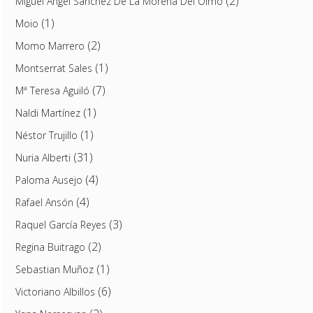
(2)
Miguel Ángel Sánchez De La Morena Del Olmo
(1)
Moio
(2)
Momo Marrero
(1)
Montserrat Sales
(7)
Mª Teresa Aguiló
(1)
Naldi Martínez
(1)
Néstor Trujillo
(31)
Nuria Alberti
(4)
Paloma Ausejo
(4)
Rafael Ansón
(3)
Raquel García Reyes
(2)
Regina Buitrago
(1)
Sebastian Muñoz
(6)
Victoriano Albillos