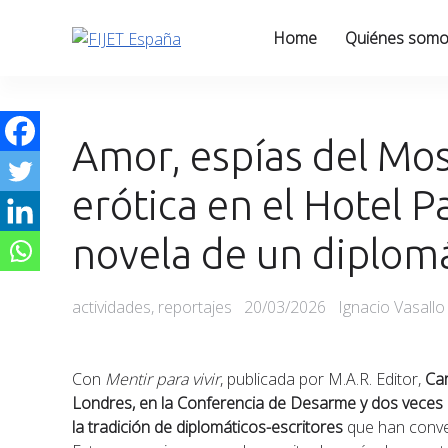
Skip
to
Home
Quiénes som
content
Amor, espías del Mo
erótica en el Hotel P
novela de un diplom
Categories
Posted
actividades
,
reportajes
20/03/2026
Ignacio Vasallo
on
Con
Mentir para vivir
, publicada por M.A.R. Editor,
Car
Londres, en la Conferencia de Desarme y dos veces 
la tradición de diplomáticos-escritores
que han conver