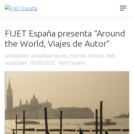
Skip
Men
to
content
FIJET España presenta “Around
the World, Viajes de Autor”
Categories
actividades
,
actualidad socios
,
noticias
,
noticias Fijet
,
Posted
reportajes
08/09/2020
Fijet España
on