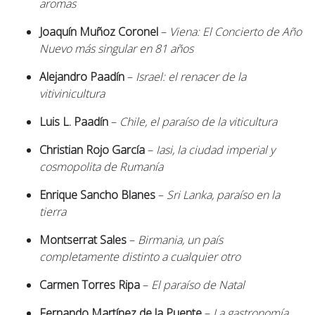
aromas
Joaquín Muñoz Coronel
–
Viena: El Concierto de Año
Nuevo más singular en 81 años
Alejandro Paadín
–
Israel: el renacer de la
vitivinicultura
Luis L. Paadín
–
Chile, el paraíso de la viticultura
Christian Rojo García
–
Iasi, la ciudad imperial y
cosmopolita de Rumanía
Enrique Sancho Blanes
–
Sri Lanka, paraíso en la
tierra
Montserrat Sales
–
Birmania, un país
completamente distinto a cualquier otro
Carmen Torres Ripa
–
El paraíso de Natal
Fernando Martínez de la Puente
–
La gastronomía