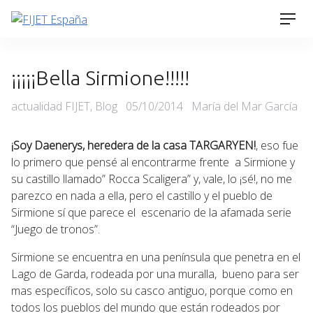
Skip
Men
to
content
¡¡¡¡¡Bella Sirmione!!!!!
Categories
Posted
actualidad FIJET
,
Blog
05/10/2014
María del Mar García
on
¡Soy Daenerys, heredera de la casa TARGARYEN!
, eso fue
lo primero que pensé al encontrarme frente a Sirmione y
su castillo llamado” Rocca Scaligera” y, vale, lo ¡sé!, no me
parezco en nada a ella, pero el castillo y el pueblo de
Sirmione sí que parece el escenario de la afamada serie
“Juego de tronos”.
Sirmione se encuentra en una península que penetra en el
Lago de Garda, rodeada por una muralla, bueno para ser
mas específicos, solo su casco antiguo, porque como en
todos los pueblos del mundo que están rodeados por