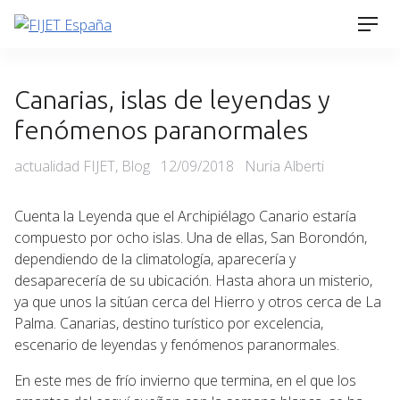
Skip
Men
to
content
Canarias, islas de leyendas y
fenómenos paranormales
Categories
Posted
actualidad FIJET
,
Blog
12/09/2018
Nuria Alberti
on
Cuenta la Leyenda que el Archipiélago Canario estaría
compuesto por ocho islas. Una de ellas, San Borondón,
dependiendo de la climatología, aparecería y
desaparecería de su ubicación. Hasta ahora un misterio,
ya que unos la sitúan cerca del Hierro y otros cerca de La
Palma. Canarias, destino turístico por excelencia,
escenario de leyendas y fenómenos paranormales.
En este mes de frío invierno que termina, en el que los