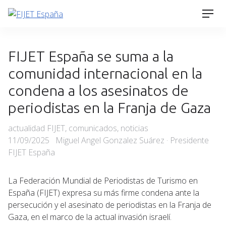
Skip
Men
to
content
FIJET España se suma a la
comunidad internacional en la
condena a los asesinatos de
periodistas en la Franja de Gaza
Categories
Posted
actualidad FIJET
,
comunicados
,
noticias
on
11/09/2025
Miguel Angel Gonzalez Suárez · Presidente
FIJET España
La Federación Mundial de Periodistas de Turismo en
España (FIJET) expresa su más firme condena ante la
persecución y el asesinato de periodistas en la Franja de
Gaza, en el marco de la actual invasión israelí.