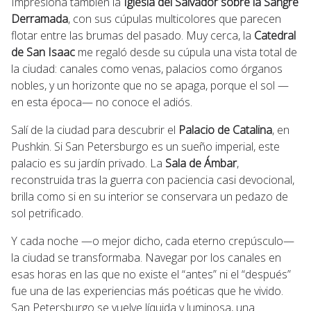
Impresiona también la
Iglesia del Salvador sobre la Sangre
Derramada
, con sus cúpulas multicolores que parecen
flotar entre las brumas del pasado. Muy cerca, la
Catedral
de San Isaac
me regaló desde su cúpula una vista total de
la ciudad: canales como venas, palacios como órganos
nobles, y un horizonte que no se apaga, porque el sol —
en esta época— no conoce el adiós.
Salí de la ciudad para descubrir el
Palacio de Catalina
, en
Pushkin. Si San Petersburgo es un sueño imperial, este
palacio es su jardín privado. La
Sala de Ámbar
,
reconstruida tras la guerra con paciencia casi devocional,
brilla como si en su interior se conservara un pedazo de
sol petrificado.
Y cada noche —o mejor dicho, cada eterno crepúsculo—
la ciudad se transformaba. Navegar por los canales en
esas horas en las que no existe el “antes” ni el “después”
fue una de las experiencias más poéticas que he vivido.
San Petersburgo se vuelve líquida y luminosa, una