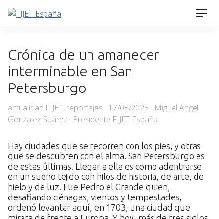
Skip
Men
to
content
Crónica de un amanecer
interminable en San
Petersburgo
Categories
Posted
actualidad FIJET
,
reportajes
17/05/2025
Miguel Angel
on
Gonzalez Suárez · Presidente FIJET España
Hay ciudades que se recorren con los pies, y otras
que se descubren con el alma. San Petersburgo es
de estas últimas. Llegar a ella es como adentrarse
en un sueño tejido con hilos de historia, de arte, de
hielo y de luz. Fue Pedro el Grande quien,
desafiando ciénagas, vientos y tempestades,
ordenó levantar aquí, en 1703, una ciudad que
mirara de frente a Europa. Y hoy, más de tres siglos