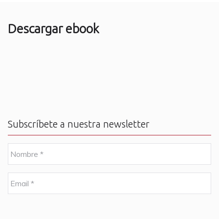
Descargar ebook
Subscríbete a nuestra newsletter
N
o
m
b
E
r
m
e
a
i
C
*
l
A