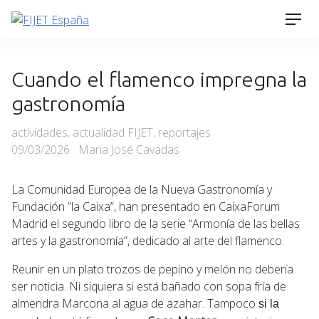
Skip
Men
to
content
Cuando el flamenco impregna la
gastronomía
Categories
Posted
actividades
,
actualidad FIJET
,
reportajes
on
09/03/2026
Maria José Cavadas
La Comunidad Europea de la Nueva Gastronomía y
Fundación ”la Caixa”, han presentado en CaixaForum
Madrid el segundo libro de la serie “Armonía de las bellas
artes y la gastronomía”, dedicado al arte del flamenco.
Reunir en un plato trozos de pepino y melón no debería
ser noticia. Ni siquiera si está bañado con sopa fría de
almendra Marcona al agua de azahar. Tampoco
si la