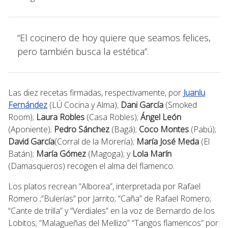
“El cocinero de hoy quiere que seamos felices,
pero también busca la estética”.
Las diez recetas firmadas, respectivamente, por
Juanlu
Fernández
(LÚ Cocina y Alma);
Dani García
(Smoked
Room);
Laura Robles
(Casa Robles);
Ángel León
(Aponiente);
Pedro Sánchez
(Bagá);
Coco Montes
(Pabú);
David García
(Corral de la Morería);
María José Meda
(El
Batán);
María Gómez
(Magoga); y
Lola Marín
(Damasqueros) recogen el alma del flamenco.
Los platos recrean “Alborea”, interpretada por Rafael
Romero ;“Bulerías” por Jarrito; “Caña” de Rafael Romero;
“Cante de trilla” y “Verdiales” en la voz de Bernardo de los
Lobitos; “Malagueñas del Mellizo” “Tangos flamencos” por