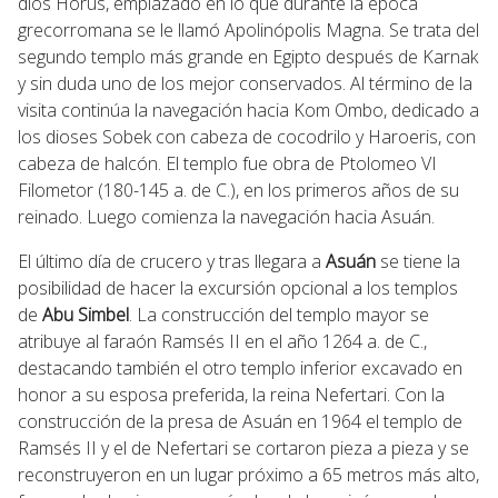
dios Horus, emplazado en lo que durante la época
grecorromana se le llamó Apolinópolis Magna. Se trata del
segundo templo más grande en Egipto después de Karnak
y sin duda uno de los mejor conservados. Al término de la
visita continúa la navegación hacia Kom Ombo, dedicado a
los dioses Sobek con cabeza de cocodrilo y Haroeris, con
cabeza de halcón. El templo fue obra de Ptolomeo VI
Filometor (180-145 a. de C.), en los primeros años de su
reinado. Luego comienza la navegación hacia Asuán.
El último día de crucero y tras llegara a
Asuán
se tiene la
posibilidad de hacer la excursión opcional a los templos
de
Abu Simbel
. La construcción del templo mayor se
atribuye al faraón Ramsés II en el año 1264 a. de C.,
destacando también el otro templo inferior excavado en
honor a su esposa preferida, la reina Nefertari. Con la
construcción de la presa de Asuán en 1964 el templo de
Ramsés II y el de Nefertari se cortaron pieza a pieza y se
reconstruyeron en un lugar próximo a 65 metros más alto,