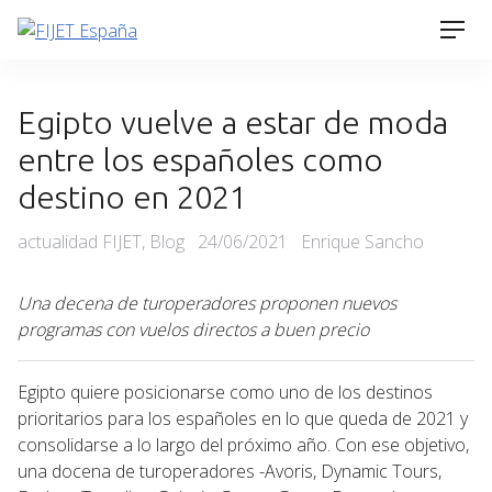
Skip
Men
to
content
Egipto vuelve a estar de moda
entre los españoles como
destino en 2021
Categories
Posted
actualidad FIJET
,
Blog
24/06/2021
Enrique Sancho
on
Una decena de turoperadores proponen nuevos
programas con vuelos directos a buen precio
Egipto quiere posicionarse como uno de los destinos
prioritarios para los españoles en lo que queda de 2021 y
consolidarse a lo largo del próximo año. Con ese objetivo,
una docena de turoperadores -Avoris, Dynamic Tours,