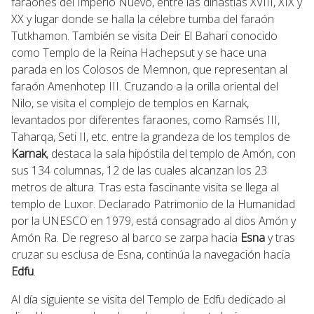
faraones del Imperio Nuevo, entre las dinastías XVIII, XIX y
XX y lugar donde se halla la célebre tumba del faraón
Tutkhamon. También se visita Deir El Bahari conocido
como Templo de la Reina Hachepsut y se hace una
parada en los Colosos de Memnon, que representan al
faraón Amenhotep III. Cruzando a la orilla oriental del
Nilo, se visita el complejo de templos en Karnak,
levantados por diferentes faraones, como Ramsés III,
Taharqa, Seti II, etc. entre la grandeza de los templos de
Karnak
, destaca la sala hipóstila del templo de Amón, con
sus 134 columnas, 12 de las cuales alcanzan los 23
metros de altura. Tras esta fascinante visita se llega al
templo de Luxor. Declarado Patrimonio de la Humanidad
por la UNESCO en 1979, está consagrado al dios Amón y
Amón Ra. De regreso al barco se zarpa hacia
Esna
y tras
cruzar su esclusa de Esna, continúa la navegación hacia
Edfu
.
Al día siguiente se visita del Templo de Edfu dedicado al