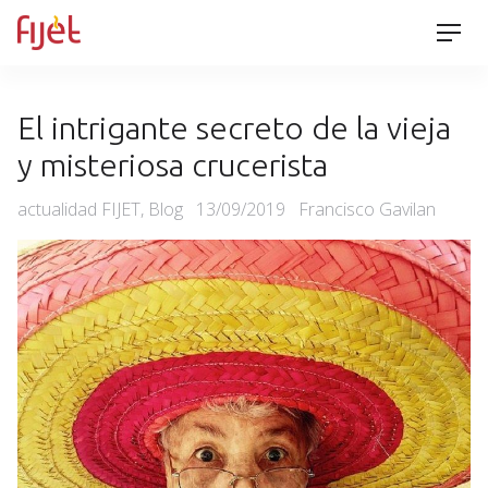
Skip
Men
to
content
El intrigante secreto de la vieja
y misteriosa crucerista
Categories
Posted
actualidad FIJET
,
Blog
13/09/2019
Francisco Gavilan
on