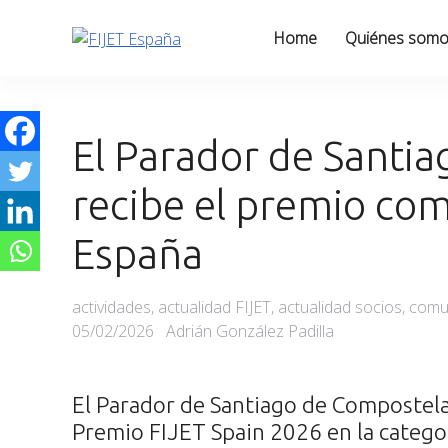
Skip
to
Home
Quiénes som
content
El Parador de Santi
recibe el premio co
España
Categories
actividades
,
actualidad FIJET
,
actualidad socios
,
comu
05/02/2026
Adrián González Padilla
El Parador de Santiago de Compostela
Premio FIJET Spain 2026 en la catego