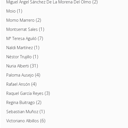
(2)
Miguel Ángel Sánchez De La Morena Del Olmo
(1)
Moio
(2)
Momo Marrero
(1)
Montserrat Sales
(7)
Mª Teresa Aguiló
(1)
Naldi Martínez
(1)
Néstor Trujillo
(31)
Nuria Alberti
(4)
Paloma Ausejo
(4)
Rafael Ansón
(3)
Raquel García Reyes
(2)
Regina Buitrago
(1)
Sebastian Muñoz
(6)
Victoriano Albillos