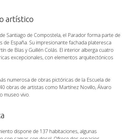
 artístico
l de Santiago de Compostela, el Parador forma parte de
 de España. Su impresionante fachada plateresca
n de Blas y Guillén Colás. El interior alberga cuatro
ricas excepcionales, con elementos arquitectónicos
más numerosa de obras pictóricas de la Escuela de
0 obras de artistas como Martínez Novillo, Álvaro
co museo vivo.
ca
miento dispone de 137 habitaciones, algunas
rio con camas con dosel. Ofrece dos espacios