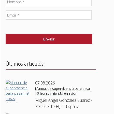
o
m
E
b
m
r
a
e
C
i
*
A
l
P
*
T
C
H
A
Últimos artículos
07.08.2026
Manual de supervivencia para pasar
19 horas viajando en avión
Miguel Angel Gonzalez Suárez ·
Presidente FIJET España