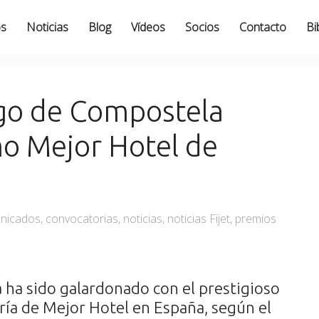
os
Noticias
Blog
Vídeos
Socios
Contacto
Bi
ago de Compostela
mo Mejor Hotel de
Poste
nicados
,
convocatorias
,
noticias
,
noticias Fijet
,
premios
on
 ha sido galardonado con el prestigioso
ría de Mejor Hotel en España, según el