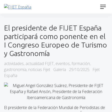
Skip
Men
to
content
El presidente de FIJET España
participará como ponente en el
I Congreso Europeo de Turismo
y Gastronomía
Categories
actividades
,
actualidad FIJET
,
eventos
,
formación
,
Format
Posted
gastronomía
,
noticias Fijet
Galería
29/10/2025
Fijet
on
España
El presidente de la Federación Mundial de Periodistas de