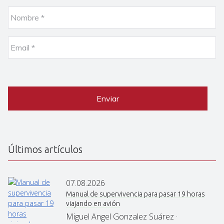
N
o
m
b
E
r
m
e
a
i
C
*
l
A
P
*
T
C
H
A
Últimos artículos
07.08.2026
Manual de supervivencia para pasar 19 horas
viajando en avión
Miguel Angel Gonzalez Suárez ·