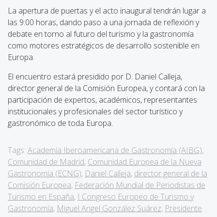
La apertura de puertas y el acto inaugural tendrán lugar a
las 9:00 horas, dando paso a una jornada de reflexión y
debate en torno al futuro del turismo y la gastronomía
como motores estratégicos de desarrollo sostenible en
Europa.
El encuentro estará presidido por D. Daniel Calleja,
director general de la Comisión Europea, y contará con la
participación de expertos, académicos, representantes
institucionales y profesionales del sector turístico y
gastronómico de toda Europa.
Tags:
Academia Iberoamericana de Gastronomía (AIBG)
,
Comunidad de Madrid
,
Comunidad Europea de la Nueva
Gastronomía (ECNG)
,
Daniel Calleja
,
director general de la
Comisión Europea
,
Federación Mundial de Periodistas de
Turismo en España
,
I Congreso Europeo de Turismo y
Gastronomía
,
Miguel Angel González Suárez
,
Presidente