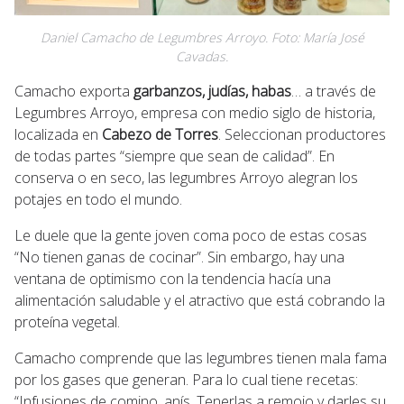
Daniel Camacho de Legumbres Arroyo. Foto: María José
Cavadas.
Camacho exporta
garbanzos, judías, habas
… a través de
Legumbres Arroyo, empresa con medio siglo de historia,
localizada en
Cabezo de Torres
. Seleccionan productores
de todas partes “siempre que sean de calidad”. En
conserva o en seco, las legumbres Arroyo alegran los
potajes en todo el mundo.
Le duele que la gente joven coma poco de estas cosas
“No tienen ganas de cocinar”. Sin embargo, hay una
ventana de optimismo con la tendencia hacía una
alimentación saludable y el atractivo que está cobrando la
proteína vegetal.
Camacho comprende que las legumbres tienen mala fama
por los gases que generan. Para lo cual tiene recetas:
“Infusiones de comino, anís. Tenerlas a remojo y darles su