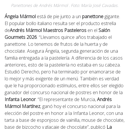
Panettones de Andrés Mármol . Foto: María José Cavadas.
Ángela Mármol
está de pie junto a un
panettone
gigante.
El popular bollo italiano resulta ser el producto estrella
de
Andrés Mármol
Maestros Pasteleros
en el
Salón
Gourmets 2026
. “Llevamos quince años trabajado el
panettone. Lo tenemos de frutos de la huerta y de
chocolate. Asegura Ángela, segunda generación de una
familia entregada a la pastelería. A diferencia de los casos
anteriores, esto de la pastelería no estaba en su cabeza.
Estudió Derecho, pero ha terminado por enamorarse de
lo mejor y más exigente de un menú. También es verdad
que le ha proporcionado estímulos, entre ellos ser elegido
ganador del concurso nacional de postres en honor de la
Infanta Leonor
. “El representante de Murcia,
Andrés
Mármol Martínez
, ganó hoy el concurso nacional para la
elección del postre en honor a la Infanta Leonor, con una
tarta a base de esponjoso de vainilla, mouse de chocolate,
base de bizcocho y glacaje de chocolate”, publicó
La