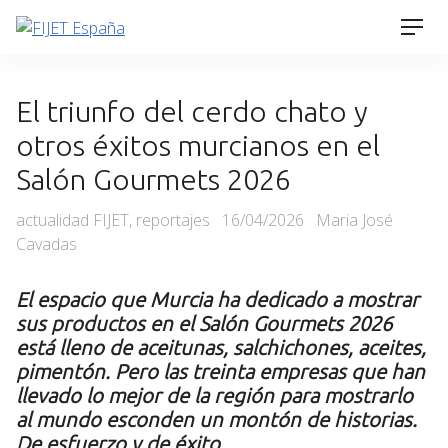
Skip
Men
to
content
El triunfo del cerdo chato y
otros éxitos murcianos en el
Salón Gourmets 2026
Categories
Posted
actualidad FIJET
,
reportajes
16/04/2026
Maria José
on
Cavadas
El espacio que Murcia ha dedicado a mostrar
sus productos en el Salón Gourmets 2026
está lleno de aceitunas, salchichones, aceites,
pimentón. Pero las treinta empresas que han
llevado lo mejor de la región para mostrarlo
al mundo esconden un montón de historias.
De esfuerzo y de éxito.