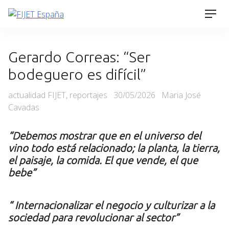
Skip
Men
to
content
Gerardo Correas: “Ser
bodeguero es difícil”
Categories
Posted
actualidad FIJET
,
reportajes
30/05/2026
Maria José
on
Cavadas
“Debemos mostrar que en el universo del
vino todo está relacionado; la planta, la tierra,
el paisaje, la comida. El que vende, el que
bebe”
“ Internacionalizar el negocio y culturizar a la
sociedad para revolucionar al sector”