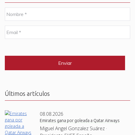
N
o
m
b
E
r
m
e
a
i
C
*
l
A
P
*
T
C
H
A
Últimos artículos
08.08.2026
Emirates gana por goleada a Qatar Airways
Miguel Angel Gonzalez Suárez ·