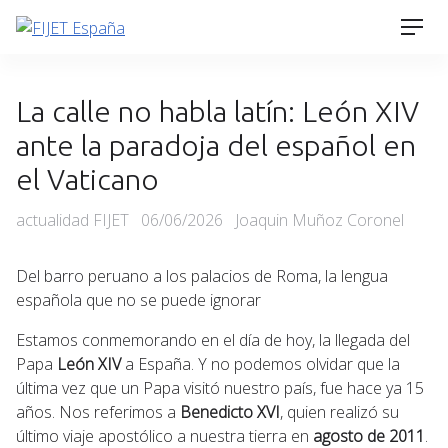
Skip
Men
to
content
La calle no habla latín: León XIV
ante la paradoja del español en
el Vaticano
Categories
Posted
actualidad FIJET
06/06/2026
Joaquin Muñoz Coronel
on
Del barro peruano a los palacios de Roma, la lengua
española que no se puede ignorar
Estamos conmemorando en el día de hoy, la llegada del
Papa
León XIV
a España. Y no podemos olvidar que la
última vez que un Papa visitó nuestro país, fue hace ya 15
años. Nos referimos a
Benedicto XVI
, quien realizó su
último viaje apostólico a nuestra tierra en
agosto de 2011
.