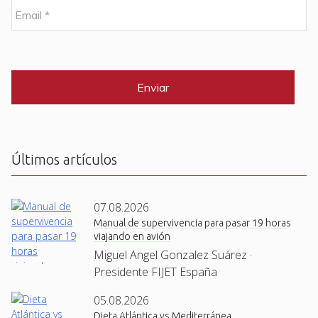
b
E
r
m
e
a
i
C
*
l
A
P
*
T
C
H
A
Últimos artículos
07.08.2026
Manual de supervivencia para pasar 19 horas
viajando en avión
Miguel Angel Gonzalez Suárez ·
Presidente FIJET España
05.08.2026
Dieta Atlántica vs Mediterránea