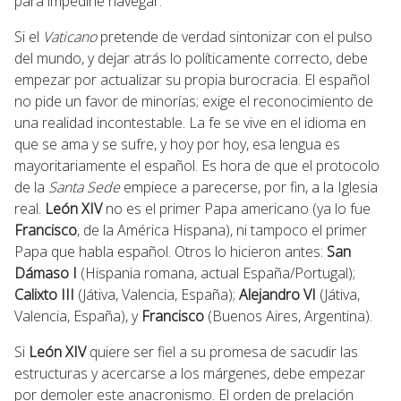
para impedirle navegar.
Si el
Vaticano
pretende de verdad sintonizar con el pulso
del mundo, y dejar atrás lo políticamente correcto, debe
empezar por actualizar su propia burocracia. El español
no pide un favor de minorías; exige el reconocimiento de
una realidad incontestable. La fe se vive en el idioma en
que se ama y se sufre, y hoy por hoy, esa lengua es
mayoritariamente el español. Es hora de que el protocolo
de la
Santa Sede
empiece a parecerse, por fin, a la Iglesia
real.
León XIV
no es el primer Papa americano (ya lo fue
Francisco
, de la América Hispana), ni tampoco el primer
Papa que habla español. Otros lo hicieron antes:
San
Dámaso I
(Hispania romana, actual España/Portugal);
Calixto III
(Játiva, Valencia, España);
Alejandro VI
(Játiva,
Valencia, España), y
Francisco
(Buenos Aires, Argentina).
Si
León XIV
quiere ser fiel a su promesa de sacudir las
estructuras y acercarse a los márgenes, debe empezar
por demoler este anacronismo. El orden de prelación