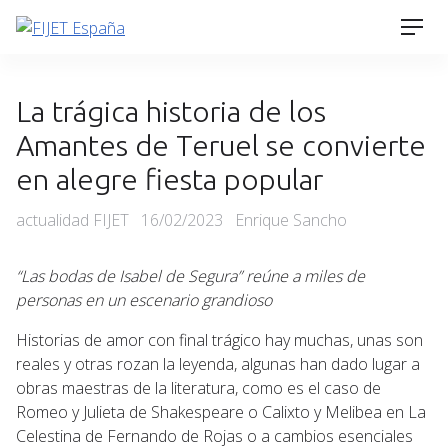
Skip
Men
to
content
La trágica historia de los
Amantes de Teruel se convierte
en alegre fiesta popular
Categories
Posted
actualidad FIJET
16/02/2023
Enrique Sancho
on
“Las bodas de Isabel de Segura” reúne a miles de
personas en un escenario grandioso
Historias de amor con final trágico hay muchas, unas son
reales y otras rozan la leyenda, algunas han dado lugar a
obras maestras de la literatura, como es el caso de
Romeo y Julieta de Shakespeare o Calixto y Melibea en La
Celestina de Fernando de Rojas o a cambios esenciales