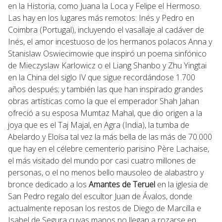
en la Historia, como Juana la Loca y Felipe el Hermoso.
Las hay en los lugares más remotos: Inés y Pedro en
Coimbra (Portugal), incluyendo el vasallaje al cadáver de
Inés, el amor incestuoso de los hermanos polacos Anna y
Stanislaw Oswiecimowie que inspiró un poema sinfónico
de Mieczyslaw Karlowicz o el Liang Shanbo y Zhu Yingtai
en la China del siglo IV que sigue recordándose 1.700
años después; y también las que han inspirado grandes
obras artísticas como la que el emperador Shah Jahan
ofreció a su esposa Mumtaz Mahal, que dio origen a la
joya que es el Taj Majal, en Agra (India), la tumba de
Abelardo y Eloísa tal vez la más bella de las más de 70.000
que hay en el célebre cementerio parisino Père Lachaise,
el más visitado del mundo por casi cuatro millones de
personas, o el no menos bello mausoleo de alabastro y
bronce dedicado a los
Amantes de Teruel
en la iglesia de
San Pedro regalo del escultor Juan de Ávalos, donde
actualmente reposan los restos de Diego de Marcilla e
Isabel de Segura cuyas manos no llegan a rozarse en