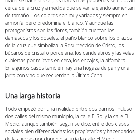
Nada se hace al azar, las flores más pequeñas se colocan
cerca de la cruz y a medida que se van alejando aumentan
de tamaño. Los colores son muy variados y siempre en
armonía, pero predomina el blanco. Y aunque las
protagonistas son las flores, también cuentan los
damascos y los doseles, el paño blanco sobre los brazos
de la cruz que simboliza la Resurrección de Cristo, los
búcaros de cristal o porcelana, los candelabros y las velas
cubiertas por relieves en cera, los encajes, la alfombra…
En algunos casos también hay una hogaza de pan y una
jarra con vino que recuerdan la Última Cena.
Una larga historia
Todo empezó por una rivalidad entre dos barrios, incluso
dos calles del mismo municipio, la calle El Sol y la calle El
Medio; aunque también, según se dice, entre dos clases
sociales bien diferenciadas: los propietarios y hacendados
de las tierras por donde discurría la calle El Medio,