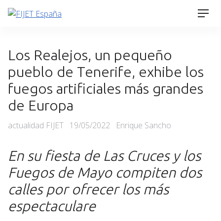
Skip
Men
to
content
Los Realejos, un pequeño
pueblo de Tenerife, exhibe los
fuegos artificiales más grandes
de Europa
Categories
Posted
actualidad FIJET
19/05/2022
Enrique Sancho
on
En su fiesta de Las Cruces y los
Fuegos de Mayo compiten dos
calles por ofrecer los más
espectaculare