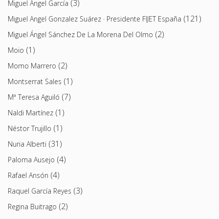
(3)
Miguel Ángel García
(121)
Miguel Angel Gonzalez Suárez · Presidente FIJET España
(2)
Miguel Ángel Sánchez De La Morena Del Olmo
(1)
Moio
(2)
Momo Marrero
(1)
Montserrat Sales
(7)
Mª Teresa Aguiló
(1)
Naldi Martínez
(1)
Néstor Trujillo
(31)
Nuria Alberti
(4)
Paloma Ausejo
(4)
Rafael Ansón
(3)
Raquel García Reyes
(2)
Regina Buitrago