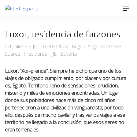
Skip
Men
to
content
Luxor, residencia de faraones
Categories
Posted
actualidad FIJET
02/07/2022
Miguel Angel Gonzalez
on
Suárez · Presidente FIJET España
Luxor, “Xor-prende”. Siempre he dicho que uno de los
viajes de obligado cumplimiento, por placer y por cultura
es, Egipto. Territorio lleno de sensaciones, erudición,
misterio y miles de emociones encontradas. Un lugar
donde sus pobladores hace más de cinco mil años
pertenecieron a una civilización vanguardista; por todo
ello, después de mucho cavilar y tras varios viajes a ese
territorio he llegado a la conclusión, que esos seres no
eran terrenales.