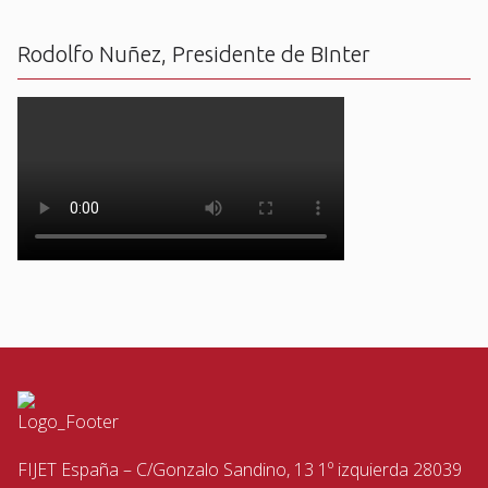
Rodolfo Nuñez, Presidente de BInter
FIJET España – C/Gonzalo Sandino, 13 1º izquierda 28039