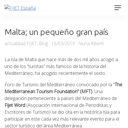
Skip
Men
to
content
Malta; un pequeño gran país
Categories
Posted
actualidad FIJET
,
Blog
15/03/2019
Nuria Alberti
on
La isla de Malta que hace más de dos mil años acogió a
uno de los “turistas” más famoso de la historia del
Mediterráneo, ha acogido recientemente el sexto
Foro de Turismo del Mediterráneo convocado por la “
The
Mediterranean Tourism Foundation” (MFT)
. Una
delegación perteneciente a países del Mediterráneo de
Fijet Word
(Asociación Internacional de Periodistas y
Escritores de Turismo) se dio cita en la histórica isla para
participar en este cada vez más relevante evento para el
sector turístico del área Mediterránea.