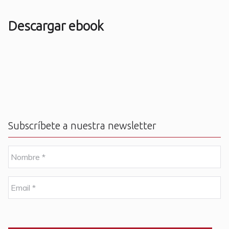
Descargar ebook
Subscríbete a nuestra newsletter
N
o
m
b
E
r
m
e
a
i
C
*
l
A