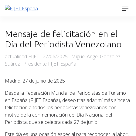
Skip
Men
to
content
Mensaje de felicitación en el
Día del Periodista Venezolano
Categories
Posted
actualidad FIJET
27/06/2025
Miguel Angel Gonzalez
on
Suárez · Presidente FIJET España
Madrid, 27 de junio de 2025
Desde la Federación Mundial de Periodistas de Turismo
en España (FIJET España), deseo trasladar mi más sincera
felicitación a todos los periodistas venezolanos con
motivo de la conmemoración del Día Nacional del
Periodista, que se celebra cada 27 de junio.
Este día es una ocasión especial para reconocer la labor,