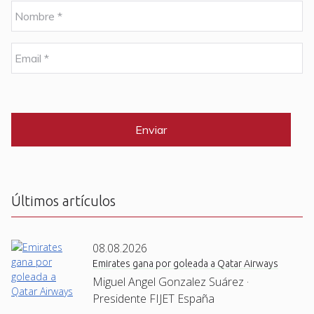
N
o
m
b
E
r
m
e
a
i
C
*
l
A
P
*
T
C
H
A
Últimos artículos
08.08.2026
Emirates gana por goleada a Qatar Airways
Miguel Angel Gonzalez Suárez ·
Presidente FIJET España