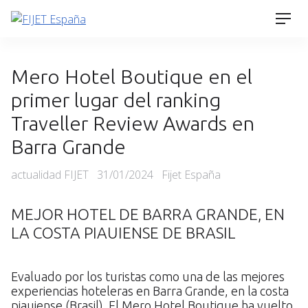
Skip
Men
to
content
Mero Hotel Boutique en el
primer lugar del ranking
Traveller Review Awards en
Barra Grande
Categories
Posted
actualidad FIJET
31/01/2024
Fijet España
on
MEJOR HOTEL DE BARRA GRANDE, EN
LA COSTA PIAUIENSE DE BRASIL
Evaluado por los turistas como una de las mejores
experiencias hoteleras en Barra Grande, en la costa
piauiense (Brasil). El Mero Hotel Boutique ha vuelto