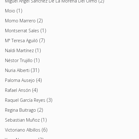
(2)
Miguel Ángel Sánchez De La Morena Del Olmo
(1)
Moio
(2)
Momo Marrero
(1)
Montserrat Sales
(7)
Mª Teresa Aguiló
(1)
Naldi Martínez
(1)
Néstor Trujillo
(31)
Nuria Alberti
(4)
Paloma Ausejo
(4)
Rafael Ansón
(3)
Raquel García Reyes
(2)
Regina Buitrago
(1)
Sebastian Muñoz
(6)
Victoriano Albillos