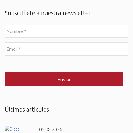
Subscríbete a nuestra newsletter
N
o
m
b
E
r
m
e
a
i
C
*
l
A
P
*
T
C
H
A
Últimos artículos
05.08.2026