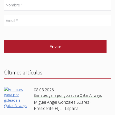
N
o
m
b
E
r
m
e
a
i
C
*
l
A
P
*
T
C
H
A
Últimos artículos
08.08.2026
Emirates gana por goleada a Qatar Airways
Miguel Angel Gonzalez Suárez ·
Presidente FIJET España