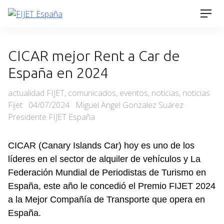
Skip
Men
to
content
CICAR mejor Rent a Car de
España en 2024
Categories
actualidad FIJET
,
comunicados
,
eventos
,
noticias
,
noticias
Posted
Fijet
04/07/2024
Miguel Angel Gonzalez Suárez ·
on
Presidente FIJET España
CICAR
 (Canary Islands Car) hoy es uno de los 
líderes en el sector de alquiler de vehículos y La 
Federación Mundial de Periodistas de Turismo en 
España, este año le concedió 
el Premio
FIJET
 2024 
a la Mejor Compañía de Transporte que opera en 
España. 