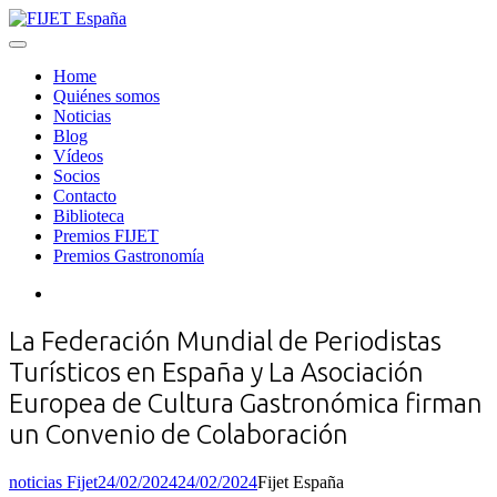
Skip
to
Menu
FIJET España
content
Home
Quiénes somos
Noticias
Blog
Vídeos
Socios
Contacto
Biblioteca
Premios FIJET
Premios Gastronomía
Search
La Federación Mundial de Periodistas
Turísticos en España y La Asociación
Europea de Cultura Gastronómica firman
un Convenio de Colaboración
Categories
Posted
noticias Fijet
24/02/2024
24/02/2024
Fijet España