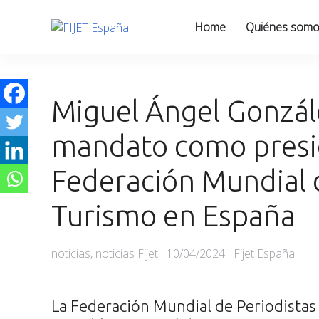
Skip
to
Home
Quiénes som
content
Miguel Ángel Gonzál
mandato como presi
Federación Mundial 
Turismo en España
Categories
Posted
noticias
,
noticias Fijet
10/04/2024
Fijet España
on
La Federación Mundial de Periodistas