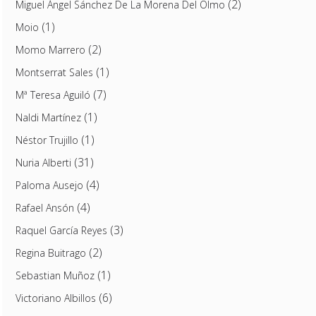
(2)
Miguel Ángel Sánchez De La Morena Del Olmo
(1)
Moio
(2)
Momo Marrero
(1)
Montserrat Sales
(7)
Mª Teresa Aguiló
(1)
Naldi Martínez
(1)
Néstor Trujillo
(31)
Nuria Alberti
(4)
Paloma Ausejo
(4)
Rafael Ansón
(3)
Raquel García Reyes
(2)
Regina Buitrago
(1)
Sebastian Muñoz
(6)
Victoriano Albillos