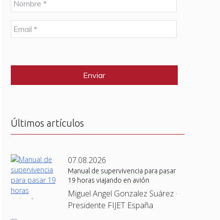
o
m
E
b
m
r
a
e
C
i
*
A
l
P
*
T
C
H
A
Últimos artículos
07.08.2026
Manual de supervivencia para pasar
19 horas viajando en avión
Miguel Angel Gonzalez Suárez ·
Presidente FIJET España