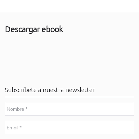
Descargar ebook
Subscríbete a nuestra newsletter
N
o
m
b
E
r
m
e
a