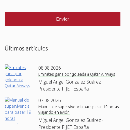
i
C
*
l
A
P
*
T
C
H
A
Últimos artículos
08.08.2026
Emirates gana por goleada a Qatar Airways
Miguel Angel Gonzalez Suárez ·
Presidente FIJET España
07.08.2026
Manual de supervivencia para pasar 19 horas
viajando en avión
Miguel Angel Gonzalez Suárez ·
Presidente FIJET España