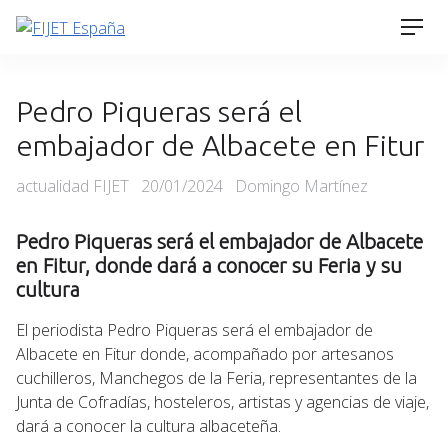
Skip
Men
to
content
Pedro Piqueras será el
embajador de Albacete en Fitur
Categories
Posted
actualidad FIJET
20/01/2024
Domingo Martínez
on
Pedro Piqueras será el embajador de Albacete
en Fitur, donde dará a
conocer su Feria y su
cultura
El periodista Pedro Piqueras será el embajador de
Albacete en Fitur donde, acompañado por artesanos
cuchilleros, Manchegos de la Feria, representantes de la
Junta de Cofradías, hosteleros, artistas y agencias de viaje,
dará a conocer la cultura albaceteña.